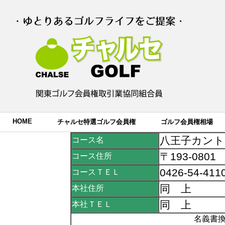
HOME
チャルセ特選ゴルフ会員権
ゴルフ会員権相場
八王子カント
コース名
〒193-08
コース住所
0426-54-4
コースＴＥＬ
同 上
本社住所
同 上
本社ＴＥＬ
名義書