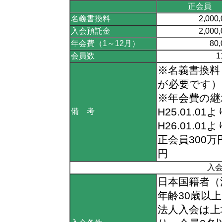
正会員
名義書換料
2,000
入会預託金
2,000
年会費（1～12月）
80
会員数
1
※名義書換料
が必要です）
※年会費の継
H25.01.
備 考
H26.01.0
正会員300万
円
入
日本国籍者（
年齢30歳以
法人入会は上