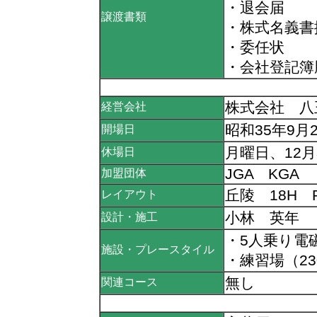
・退会届
譲渡書類
・株式名義書
・委任状
・会社登記簿
株式会社 八
経営会社
昭和35年9月
開場日
月曜日、12月
休場日
JGA KGA
加盟団体
丘陵 18H P
レイアウト
小林 英年 
設計・施工
・5人乗り電
施設・プレースタイル
・練習場（23
無し
関連コース