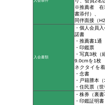
り、会員2名
入会条件
※推薦者 在
書添付）、
同伴面接（H2
・個人会員入
諾書
・推薦書1通
・印鑑票
・写真3枚（縦5
入会書類
9.0cmを
ネクタイを着
・念書
・戸籍謄本（
・住民票（世
・株券（裏書
・印鑑証明書